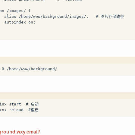
on /images/ {   
   alias /home/www/background/images/;   # 图片存储路径
  autoindex on;
-R /home/www/background/
ginx start  # 启动
ginx reload  #重启
kground.wxy.email/