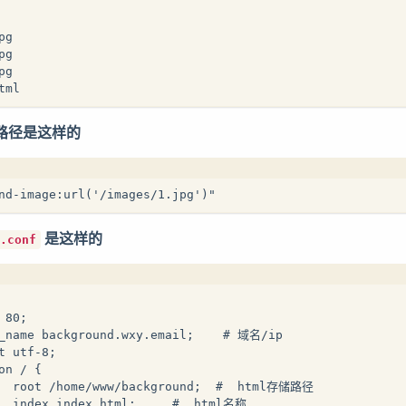
pg
pg
pg
tml
路径是这样的
nd-image:url('/images/1.jpg')"
是这样的
.conf
 80;
r_name background.wxy.email;    # 域名/ip
t utf-8;
on / {
   root /home/www/background;  #  html存储路径
   index index.html;     #  html名称