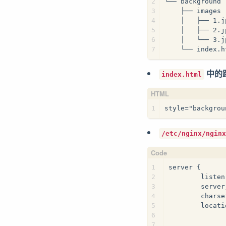
2
└── background
3
    ├── images
4
    │   ├── 1.j
5
    │   ├── 2.j
6
    │   └── 3.j
7
    └── index.h
中的
index.html
1
style="backgrou
/etc/nginx/nginx
1
server {
2
        listen
3
        serve
4
        charse
5
        locati
6
             
7
             