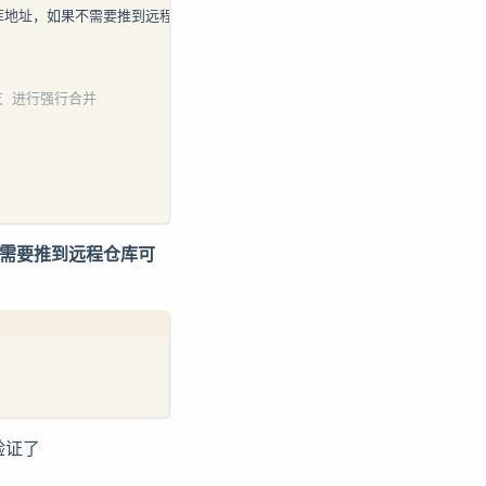
itHub代码仓库地址，如果不需要推到远程仓库，可以把这一步和最后的push去掉
支 进行强行合并
需要推到远程仓库可
验证了