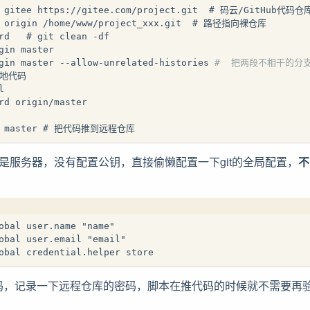
add gitee https://gitee.com/project.git  # 码云/G
d origin /home/www/project_xxx.git  # 路径指向裸仓库
rd   # git clean -df
gin master
gin master --allow-unrelated-histories 
#  把两段不相干的分
本地代码
l
rd origin/master
ee master # 把代码推到远程仓库
是服务器，没有配置公钥，直接偷懒配置一下git的全局配置，
不
obal user.name "name"
obal user.email "email"
obal credential.helper store
代码，记录一下远程仓库的密码，脚本在推代码的时候就不需要再