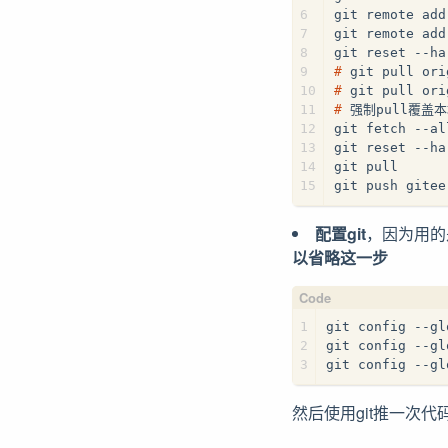
6
git remote 
7
git remote ad
8
git reset --ha
9
# 
git pull ori
10
# 
git pull ori
11
# 
强制pull覆盖
12
git fetch --al
13
git reset --ha
14
git pull
15
git push git
配置git
，因为用的
以省略这一步
1
git config --gl
2
git config --gl
3
git config --gl
然后使用git推一次