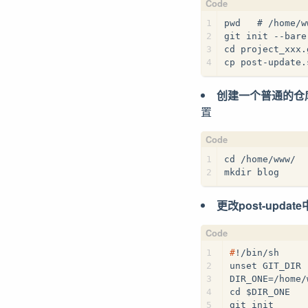
1
pwd   # /home/w
2
git init --bare
3
cd project_xxx.
4
cp post-update.
创建一个普通的仓
置
1
cd /home/www/
2
mkdir blog
更改post-updat
1
#
!/bin/sh
2
unset GIT_DIR 
3
DIR_ONE=/h
4
cd $DIR_ONE
5
git init