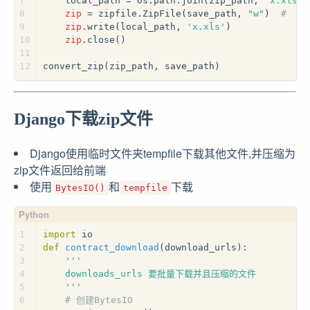
7
    local_path = os.path.join(zip_path, 
"x.xls"
)
8
zip
 = zipfile.ZipFile(save_path, 
"w"
)  
#  zi
9
zip
.write(local_path, 
'x.xls'
)
10
zip
.close()
11
12
convert_zip(zip_path, save_path)
Django下载zip文件
Django使用临时文件夹tempfile下载其他文件,并压缩为
zip文件返回给前端
使用
和
下载
BytesIO()
tempfile
1
import
 io
2
def
contract_download
(
download_urls
):
3
'''
4
    downloads_urls 要批量下载并且压缩的文件
5
    '''
6
# 创建BytesIO