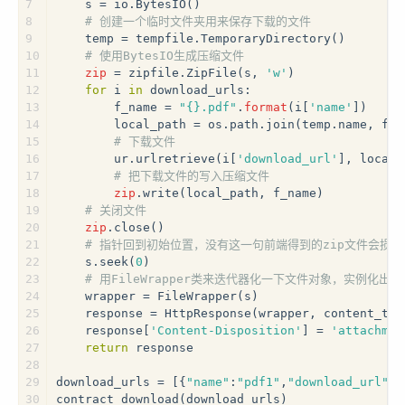
7
    s = io.BytesIO()
8
# 创建一个临时文件夹用来保存下载的文件
9
    temp = tempfile.TemporaryDirectory()
10
# 使用BytesIO生成压缩文件
11
zip
 = zipfile.ZipFile(s, 
'w'
)
12
for
 i 
in
 download_urls:
13
        f_name = 
"{}.pdf"
.
format
(i[
'name'
])
14
        local_path = os.path.join(temp.name, f_n
15
# 下载文件
16
        ur.urlretrieve(i[
'download_url'
], local_
17
# 把下载文件的写入压缩文件
18
zip
.write(local_path, f_name)
19
# 关闭文件
20
zip
.close()
21
# 指针回到初始位置，没有这一句前端得到的zip文件会损坏
22
    s.seek(
0
)
23
# 用FileWrapper类来迭代器化一下文件对象，实
24
    wrapper = FileWrapper(s)
25
    response = HttpResponse(wrapper, content_typ
26
    response[
'Content-Disposition'
] = 
'attachmen
27
return
 response
28
29
download_urls = [{
"name"
:
"pdf1"
,
"download_url"
: 
30
contract_download(download_urls)