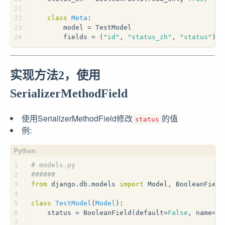
21
22
class
Meta
:
23
        model = TestModel
24
        fields = (
"id"
, 
"status_zh"
, 
"status"
)
实现方法2，使用
SerializerMethodField
使用SerializerMethodField修改
的值
status
例:
1
# models.py
2
######
3
from
 django.db.models 
import
 Model, BooleanField
4
5
class
TestModel
(
Model
):
6
    status = BooleanField(default=
False
, name=
's
7