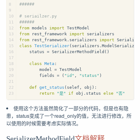
8
######
9
10
# seriailzer.py
11
######
12
from
 models 
import
 TestModel
13
from
 rest_framework 
import
 serializers
14
from
 rest_framework.serializers 
import
 Serialize
15
class
TestSerializer
(serializers.ModelSerializer
16
    status = SerializerMethodField()
17
18
class
Meta
:
19
        model = TestModel
20
        fields = (
"id"
, 
"status"
)
21
22
def
get_status
(
selef, obj
):
23
return
"是"
if
 obj.status 
else
"否"
使用这个方法虽然简化了一部分的代码，但是也有隐
患，status变成了一个read_only的值，无法进行修改，所
以使用的时候需要考虑实际情况。
SerializerMethodField
文档解释