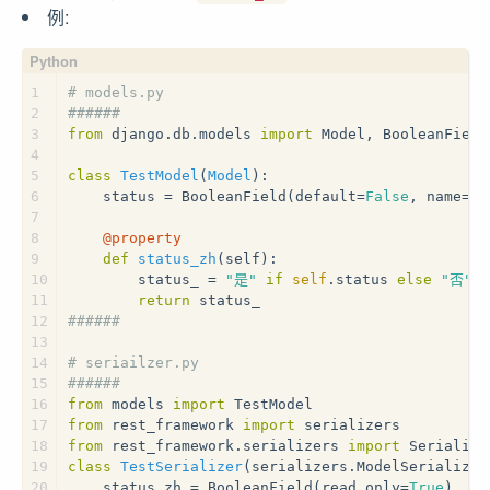
例:
1
# models.py
2
######
3
from
 django.db.models 
import
 Model, BooleanField
4
5
class
TestModel
(
Model
):
6
    status = BooleanField(default=
False
, name=
's
7
8
    @property
9
def
status_zh
(
self
):
10
        status_ = 
"是"
if
self
.status 
else
"否"
11
return
 status_
12
######
13
14
# seriailzer.py
15
######
16
from
 models 
import
 TestModel
17
from
 rest_framework 
import
 serializers
18
from
 rest_framework.serializers 
import
 Serialize
19
class
TestSerializer
(serializers.ModelSerializer
20
    status_zh = BooleanField(read_only=
True
)