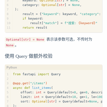
5
    keyword: 
Optional
[
str
] = 
None
,
6
    category: 
Optional
[
str
] = 
None
,
7
):
8
    result = {
"keyword"
: keyword, 
"category"
: ca
9
if
 keyword:
10
        result[
"match"
] = 
f"搜索: 
{keyword}
"
11
return
 result
表示该参数可选，不传时为
Optional[str] = None
。
None
使用 Query 做额外校验
1
from
 fastapi 
import
 Query
2
3
@app.get(
"/items"
)
4
async
def
list_items
(
5
    offset: 
int
 = Query(
default=
0
, ge=
0
, descript
6
    limit: 
int
 = Query(
default=
10
, ge=
1
, le=
100
, 
7
    sort: 
Optional
[
str
] = Query(
default=
None
, pat
8
):