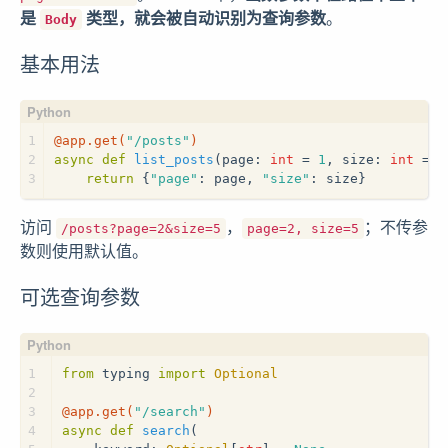
是
类型，就会被自动识别为查询参数
。
Body
基本用法
1
@app.get(
"/posts"
)
2
async
def
list_posts
(
page: 
int
 = 
1
, size: 
int
 = 
1
3
return
 {
"page"
: page, 
"size"
: size}
访问
，
；不传参
/posts?page=2&size=5
page=2, size=5
数则使用默认值。
可选查询参数
1
from
 typing 
import
Optional
2
3
@app.get(
"/search"
)
4
async
def
search
(