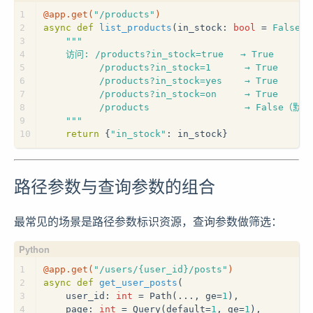
1
@app.get(
"/products"
)
2
async
def
list_products
(
in_stock: 
bool
 = 
False
):
3
"""
4
    访问: /products?in_stock=true   → True
5
          /products?in_stock=1      → True
6
          /products?in_stock=yes    → True
7
          /products?in_stock=on     → True
8
          /products                 → False（默
9
    """
10
return
 {
"in_stock"
: in_stock}
路径参数与查询参数的组合
最常见的场景是路径参数标识资源，查询参数做筛选：
1
@app.get(
"/users/{user_id}/posts"
)
2
async
def
get_user_posts
(
3
    user_id: 
int
 = Path(
..., ge=
1
),
4
    page: 
int
 = Query(
default=
1
, ge=
1
),