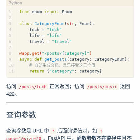
1
from
 enum 
import
 Enum
2
3
class
CategoryEnum
(
str
, Enum):
4
    tech = 
"tech"
5
    life = 
"life"
6
    travel = 
"travel"
7
8
@app.get(
"/posts/{category}"
)
9
async
def
get_posts
(
category: CategoryEnum
):
10
# 自动生成文档，且只接受这三个值
11
return
 {
"category"
: category}
访问
正常返回；访问
返回
/posts/tech
/posts/music
422。
查询参数
查询参数是 URL 中
后面的键值对，如
?
?
。FastAPI 中，
函数参数不在路径中且不
page=1&size=20