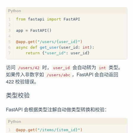
1
from
 fastapi 
import
 FastAPI
2
3
app = FastAPI()
4
5
@app.get(
"/users/{user_id}"
)
6
async
def
get_user
(
user_id: 
int
):
7
return
 {
"user_id"
: user_id}
访问
时，
会自动转为
类型。
/users/42
user_id
int
如果传入非数字如
，FastAPI 会自动返回
/users/abc
422 校验错误。
类型校验
FastAPI 会根据类型注解自动做类型转换和校验：
1
@app.get(
"/items/{item_id}"
)