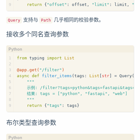
9
return
 {
"offset"
: offset, 
"limit"
: limit, 
"so
支持与
几乎相同的校验参数。
Query
Path
接收多个同名查询参数
1
from
 typing 
import
List
2
3
@app.get(
"/filter"
)
4
async
def
filter_items
(
tags: 
List
[
str
] = Query(
de
5
"""
6
    示例: /filter?tags=python&tags=fastapi&tags=we
7
    结果: tags = ["python", "fastapi", "web"]
8
    """
9
return
 {
"tags"
: tags}
布尔类型查询参数