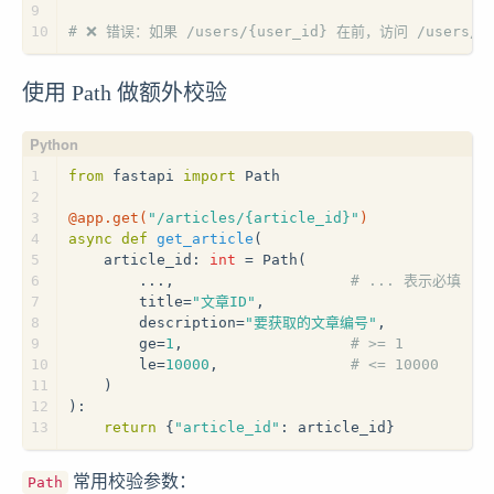
9
10
# ❌ 错误：如果 /users/{user_id} 在前，访问 /users/m
使用 Path 做额外校验
1
from
 fastapi 
import
 Path
2
3
@app.get(
"/articles/{article_id}"
)
4
async
def
get_article
(
5
    article_id: 
int
 = Path(
6
        ...,                    
# ... 表示必填
7
        title=
"文章ID"
,
8
        description=
"要获取的文章编号"
,
9
        ge=
1
,                   
# >= 1
10
        le=
10000
,               
# <= 10000
11
)
12
):
13
return
 {
"article_id"
: article_id}
常用校验参数：
Path