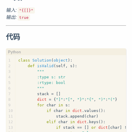
输入:
"{[]}"
输出:
true
代码
1
class
Solution
(
object
):
2
def
isValid
(
self, s
):
3
"""
4
        :type s: str
5
        :rtype: bool
6
        """
7
        stack = []
8
dict
 = {
"]"
:
"["
, 
"}"
:
"{"
, 
")"
:
"("
}
9
for
 char 
in
 s:
10
if
 char 
in
dict
.values():
11
                stack.append(char)
12
elif
 char 
in
dict
.keys():
13
if
 stack == [] 
or
dict
[char] != 