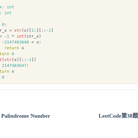
x: int
: int
 
0
:
r_x = 
str
(x)[
1
:][::-
1
]
= -
1
 * 
int
(str_x)
 -
2147483648
 < x:
return
 x
turn
0
t
(
str
(x)[::-
1
])
 
2147483647
:
turn
 x 
0
alindrome Number
LeetCode第38题