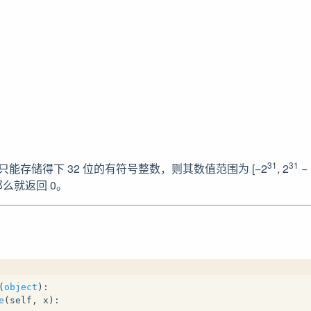
31
31
能存储得下 32 位的有符号整数，则其数值范围为 [−2
, 2
−
么就返回 0。
(
object
):
e
(
self, x
):