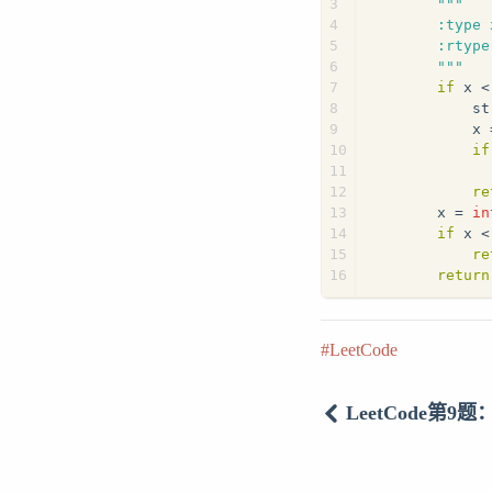
3
"""
4
        :type 
5
        :rtype
6
        """
7
if
 x <
8
            st
9
            x 
10
if
11
12
re
13
        x = 
in
14
if
 x <
15
re
16
return
LeetCode
LeetCode第9题：P