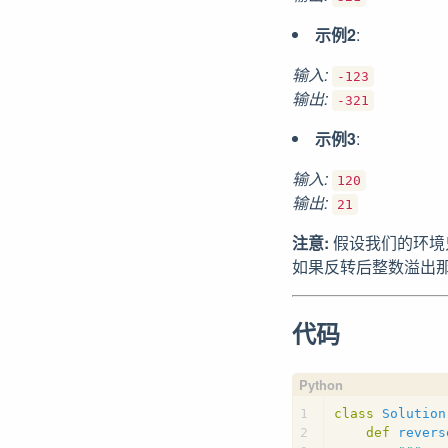
示例2
:
输入:
-123
输出:
-321
示例3
:
输入:
120
输出:
21
注意:
假设我们的环境只
如果反转后整数溢出那
代码
1
class
Solution
2
def
revers