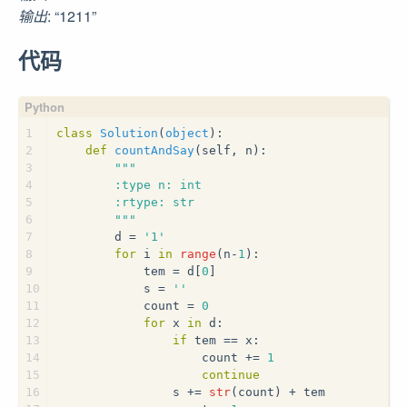
输出
: “1211”
代码
1
class
Solution
(
object
):
2
def
countAndSay
(
self, n
):
3
"""
4
        :type n: int
5
        :rtype: str
6
        """
7
        d = 
'1'
8
for
 i 
in
range
(n-
1
):
9
            tem = d[
0
]
10
            s = 
''
11
            count = 
0
12
for
 x 
in
 d:
13
if
 tem == x:
14
                    count += 
1
15
continue
16
                s += 
str
(count) + tem