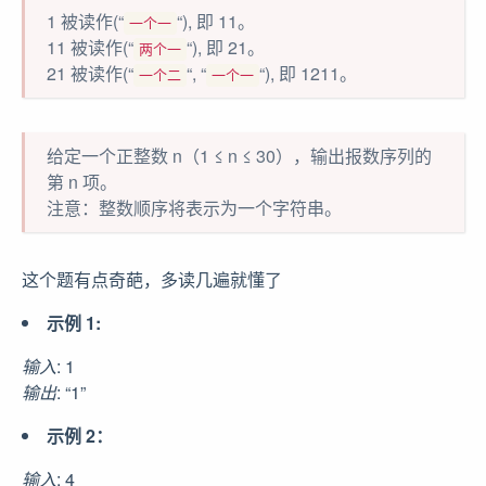
1 被读作(“
“), 即 11。
一个一
11 被读作(“
“), 即 21。
两个一
21 被读作(“
“, “
“), 即 1211。
一个二
一个一
给定一个正整数 n（1 ≤ n ≤ 30），输出报数序列的
第 n 项。
注意：整数顺序将表示为一个字符串。
这个题有点奇葩，多读几遍就懂了
示例 1:
输入
: 1
输出
: “1”
示例 2：
输入
: 4