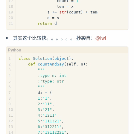
17
                count = 
1
18
                tem = x
19
            s += 
str
(count) + tem
20
            d = s
21
return
 d
其实这个比较快。。。。。。
抄袭自：
@lwl
1
class
Solution
(
object
):
2
def
countAndSay
(
self, n
):
3
"""
4
        :type n: int
5
        :rtype: str
6
        """
7
        di = {
8
1
:
"1"
,
9
2
:
"11"
,
10
3
:
"21"
,
11
4
:
"1211"
,
12
5
:
"111221"
,
13
6
:
"312211"
,
14
7
:
"13112221"
,