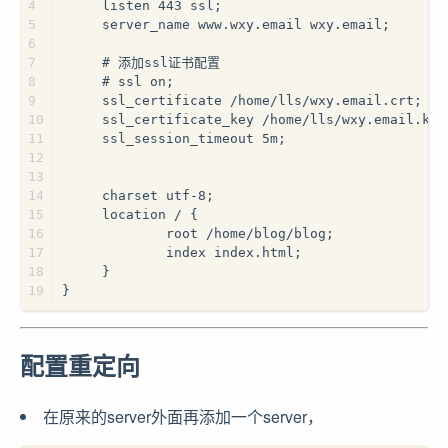
4
     listen 443 ssl;
5
     server_name www.wxy.email wxy.email;
6
7
     # 添加ssl证书配置
8
     # ssl on;
9
     ssl_certificate /home/lls/wxy.email.crt; 
10
     ssl_certificate_key /home/lls/wxy.email.key
11
     ssl_session_timeout 5m;
12
13
14
     charset utf-8;
15
     location / {
16
             root /home/blog/blog;
17
             index index.html;
18
     }
19
}
配置重定向
在原来的server外面再添加一个server，