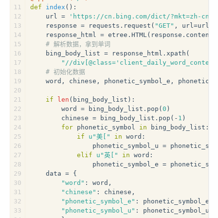
11
def
index
():
12
    url = 
'https://cn.bing.com/dict/?mkt=zh-cn'
13
    response = requests.request(
"GET"
, url=url)
14
    response_html = etree.HTML(response.content)
15
# 解析数据，拿到单词
16
    bing_body_list = response_html.xpath(
17
"//div[@class='client_daily_word_content
18
# 初始化数据
19
    word, chinese, phonetic_symbol_e, phonetic_s
20
21
if
len
(bing_body_list):
22
        word = bing_body_list.pop(
0
)
23
        chinese = bing_body_list.pop(-
1
)
24
for
 phonetic_symbol 
in
 bing_body_list:
25
if
u"美["
in
 word:
26
                phonetic_symbol_u = phonetic_sym
27
elif
u"英["
in
 word:
28
                phonetic_symbol_e = phonetic_sym
29
    data = {
30
"word"
: word,
31
"chinese"
: chinese,
32
"phonetic_symbol_e"
: phonetic_symbol_e,
33
"phonetic_symbol_u"
: phonetic_symbol_u,