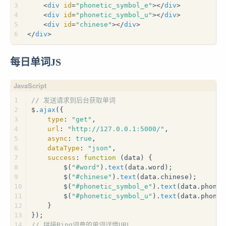
3
<
div
id
=
"phonetic_symbol_e"
>
</
div
>
4
<
div
id
=
"phonetic_symbol_u"
>
</
div
>
5
<
div
id
=
"chinese"
>
</
div
>
6
</
div
>
每日单词JS
1
// 发送请求到后台获取单词
2
$.
ajax
({
3
type
: 
"get"
,
4
url
: 
"http://127.0.0.1:5000/"
,
5
async
: 
true
,
6
dataType
: 
"json"
,
7
success
: 
function
 (
data
) {
8
        $(
"#word"
).
text
(data.
word
);
9
        $(
"#chinese"
).
text
(data.
chinese
);
10
        $(
"#phonetic_symbol_e"
).
text
(data.
phonet
11
        $(
"#phonetic_symbol_u"
).
text
(data.
phonet
12
    }
13
});
14
// 拼接Bing词典的单词详情URL