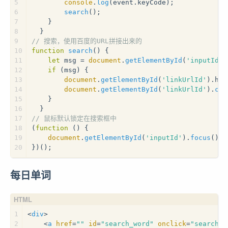
5
console
.
log
(event.
keyCode
);
6
search
();
7
    }
8
  }
9
// 搜索，使用百度的URL拼接出来的
10
function
search
(
) {
11
let
 msg = 
document
.
getElementById
(
'inputId'
)
12
if
 (msg) {
13
document
.
getElementById
(
'linkUrlId'
).
hre
14
document
.
getElementById
(
'linkUrlId'
).
cli
15
    }
16
  }
17
// 鼠标默认锁定在搜索框中
18
(
function
 (
) {
19
document
.
getElementById
(
'inputId'
).
focus
()
20
})();
每日单词
1
<
div
>
2
<
a
href
=
""
id
=
"search_word"
onclick
=
"search_w