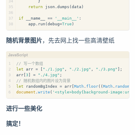
34
        }
35
return
 json.dumps(data)
36
37
if
 __name__ == 
'__main__'
:
38
    app.run(debug=
True
)
随机背景图片
，先去网上找一些高清壁纸
1
// 写一个数组
2
let
 arr = [
"./1.jpg"
, 
"./2.jpg"
, 
"./3.png"
];
3
arr[
3
] = 
"./4.jpg"
;
4
// 随机数组内的图片设为背景
5
let
 randomBgIndex = arr[
Math
.
floor
((
Math
.
random
()
6
document
.
write
(
'<style>body{background-image:url(
进行一些美化
搞定！