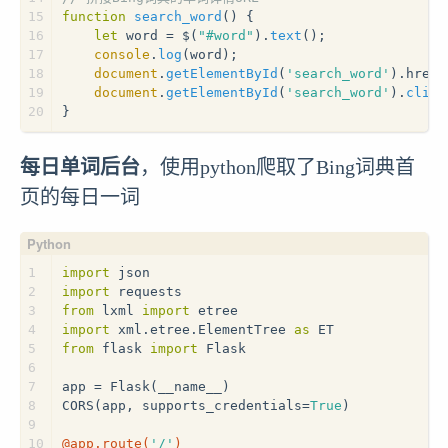
15
function
search_word
(
) {
16
let
 word = $(
"#word"
).
text
();
17
console
.
log
(word);
18
document
.
getElementById
(
'search_word'
).
href
 
19
document
.
getElementById
(
'search_word'
).
click
20
}
每日单词后台
，使用python爬取了Bing词典首
页的每日一词
1
import
 json
2
import
 requests
3
from
 lxml 
import
 etree
4
import
 xml.etree.ElementTree 
as
 ET
5
from
 flask 
import
 Flask
6
7
app = Flask(__name__)
8
CORS(app, supports_credentials=
True
)
9
10
@app.route(
'/'
)