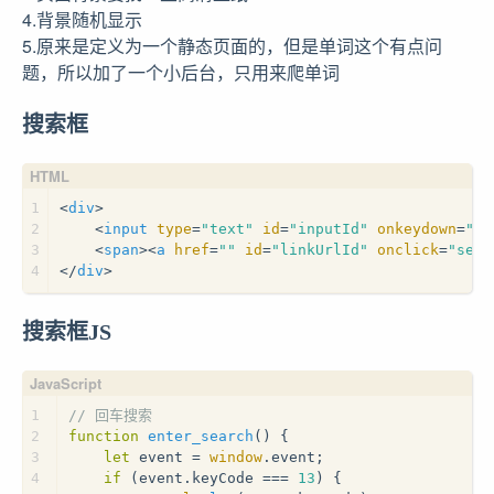
4.背景随机显示
5.原来是定义为一个静态页面的，但是单词这个有点问
题，所以加了一个小后台，只用来爬单词
搜索框
1
<
div
>
2
<
input
type
=
"text"
id
=
"inputId"
onkeydown
=
"en
3
<
span
>
<
a
href
=
""
id
=
"linkUrlId"
onclick
=
"sear
4
</
div
>
搜索框JS
1
// 回车搜索
2
function
enter_search
(
) {
3
let
 event = 
window
.
event
;
4
if
 (event.
keyCode
 === 
13
) {