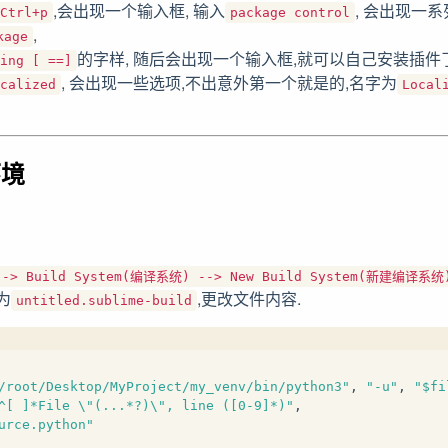
,会出现一个输入框, 输入
, 会出现一
Ctrl+p
package control
,
kage
的字样, 随后会出现一个输入框,就可以自己安装插件了
ing [ ==]
, 会出现一些选项,不出意外第一个就是的,名字为
calized
Local
环境
--> Build System(编译系统) --> New Build System(新建编译系统
为
,更改文件内容.
untitled.sublime-build
/root/Desktop/MyProject/my_venv/bin/python3"
, 
"-u"
, 
"$fi
^[ ]*File \"(...*?)\", line ([0-9]*)"
,
urce.python"