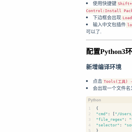
使用快捷键
Shift+
Control:Install Pac
下边框会出现
Load
输入中文包插件
lo
可以了.
配置Python3
新增编译环境
点击
Tools(工具) 
会出现一个文件名
1
{
2
"cmd"
: [
"/Users
3
"file_regex"
: 
"
4
"selector"
: 
"so
5
}