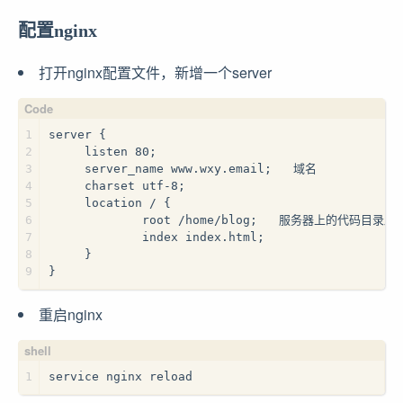
配置nginx
打开nginx配置文件，新增一个server
1
server {
2
     listen 80;
3
     server_name www.wxy.email;   域名
4
     charset utf-8;
5
     location / {
6
             root /home/blog;   服务器上的代码目录路
7
             index index.html;
8
     }
9
}
重启nginx
shell
1
service nginx reload