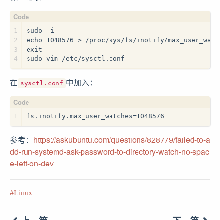
1
sudo -i
2
echo 1048576 > /proc/sys/fs/inotify/max_user_watc
3
exit
4
sudo vim /etc/sysctl.conf 
在
中加入：
sysctl.conf
1
fs.inotify.max_user_watches=1048576
参考：
https://askubuntu.com/questions/828779/failed-to-a
dd-run-systemd-ask-password-to-directory-watch-no-spac
e-left-on-dev
Linux